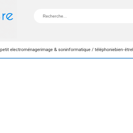
r
petit electroménager
image & son
informatique / téléphonie
bien-être