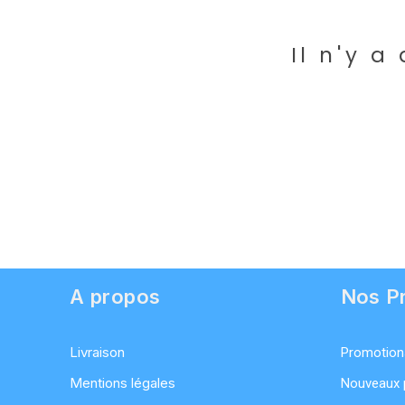
Il n'y 
A propos
Nos Pr
Livraison
Promotion
Mentions légales
Nouveaux 