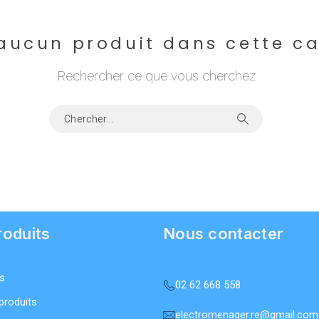
a aucun produit dans cette c
Rechercher ce que vous cherchez
oduits
Nous contacter
s
02 62 668 558
produits
electromenager.re@gmail.com