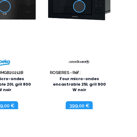
 BMGB20212B
ROSIERES -
Réf :
RO38FL7N25LWB
icro-ondes
Four micro-ondes
le 20L gril 800
encastrable 25L gril 900
W noir
W noir
9,00 €
399,00 €