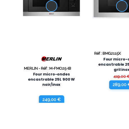
Réf : BMG2115X
Four micro-
encastrable 2
MERLIN -
Réf : M-FMO25-IB
gril ino
Four micro-ondes
419,00 
encastrable 25L 900 W
noir/inox
289,00 
249,00 €