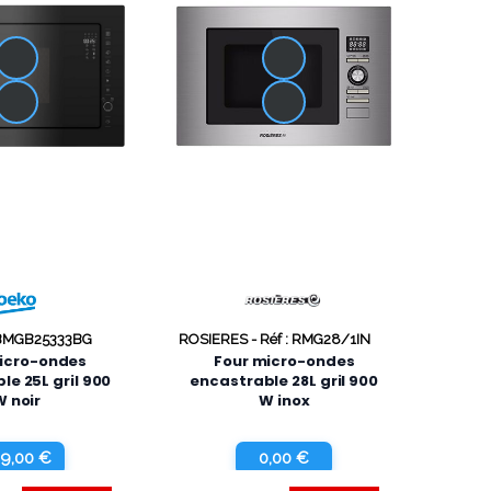
 BMGB25333BG
ROSIERES -
Réf : RMG28/1IN
icro-ondes
Four micro-ondes
le 25L gril 900
encastrable 28L gril 900
W noir
W inox
9,00 €
0,00 €