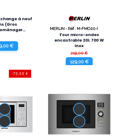
Echange à neuf
ns (Gros
MERLIN -
Réf : M-FMO20-I
roménager
Four micro-ondes
quement)
encastrable 20L 700 W
inox
9,00 €
219,00 €
129,00 €
-70,00 €