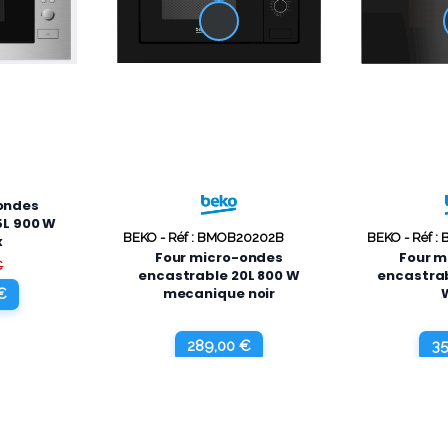
ondes
5L 900 W
BEKO -
Réf : BMOB20202B
BEKO -
Réf :
x
Four micro-ondes
Four m
€
encastrable 20L 800 W
encastrab
mecanique noir
€
289,00 €
35