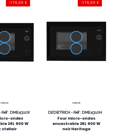
-170,00 €
-170,00 €
-
Réf : DME4310X
DEDIETRICH -
Réf : DME4310H
icro-ondes
Four micro-ondes
ble 26L 900 W
encastrable 26L 900 W
 stellair
noir Heritage