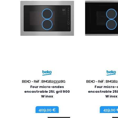
BEKO -
Réf : BMGB25332BG
BEKO -
Réf : BMGB2
Four micro-ondes
Four micro-
encastrable 25L gril 900
encastrable 25L 
W inox
W inox
409,00 €
419,00 