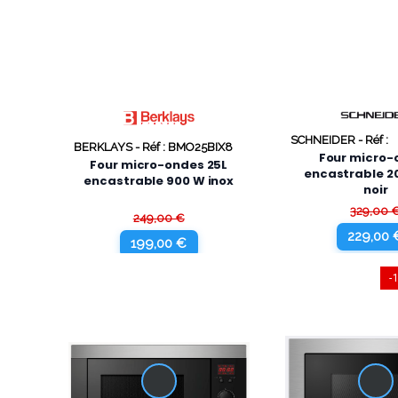
SCHNEIDER -
Réf :
BERKLAYS -
Réf : BMO25BIX8
SCMO3820N0
Four micro-
Four micro-ondes 25L
encastrable 2
encastrable 900 W inox
noir
329,00 
249,00 €
229,00 
199,00 €
-