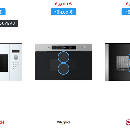
659,00 €
6
€
489,00 €
48
OUVEAU