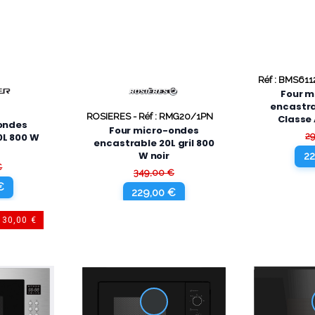
Réf : BMS611
Four m
encastra
ROSIERES -
Réf : RMG20/1PN
Classe 
ondes
Four micro-ondes
0L 800 W
2
encastrable 20L gril 800
W noir
22
€
349,00 €
€
229,00 €
130,00 €