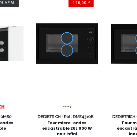
OUVEAU
-170,00 €
520MS0
DEDIETRICH -
Réf : DME4310B
DEDIETRICH 
-ondes
Four micro-ondes
Four m
ble
encastrable 26L 900 W
encastra
noir Infini
inox