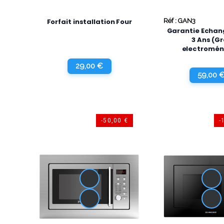
Forfait installation Four
Réf : GAN3
Garantie Echan
3 Ans (G
electromé
Uniqueme
29,00 €
59,00 
-50,00 €
-