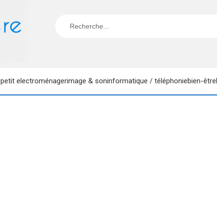
r
petit electroménager
image & son
informatique / téléphonie
bien-être