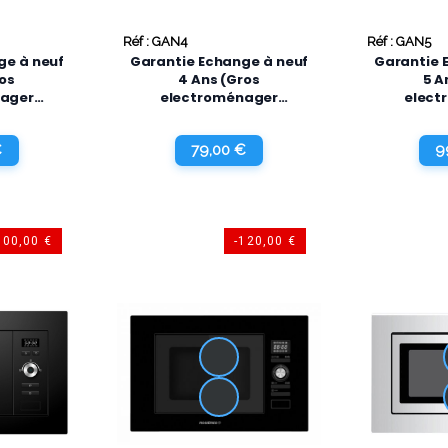
Réf : GAN4
Réf : GAN5
ge à neuf
Garantie Echange à neuf
Garantie 
ros
4 Ans (Gros
5 A
nager
electroménager
elect
nt)
Uniquement)
Uni
€
79,00 €
9
100,00 €
-120,00 €