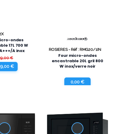
2X
icro-ondes
ble 17L 700 W
ROSIERES -
Réf : RMG20/1IN
A+++/A inox
Four micro-ondes
99,00 €
encastrable 20L gril 800
W inox/verre noir
9,00 €
0,00 €