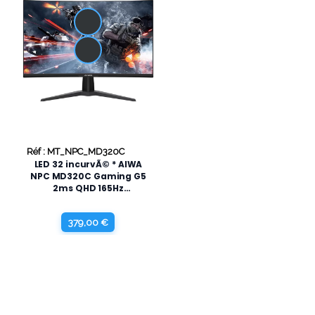
Réf : MT_NPC_MD320C
LED 32 incurvÃ© * AIWA
NPC MD320C Gaming G5
2ms QHD 165Hz
2HDMI/DP/ LIVRAISON
OFFERTE
379,00 €