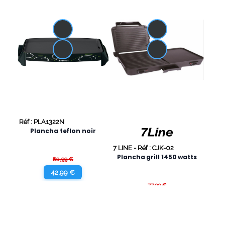
Réf : PLA1322N
Plancha teflon noir
7 LINE -
Réf : CJK-02
Plancha grill 1450 watts
60,99 €
42,99 €
77,99 €
59,99 €