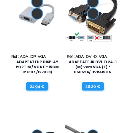
Réf : ADA_DP_VGA
Réf : ADA_DVI-D_VGA
ADAPTATEUR DISPLAY
ADAPTATEUR DVI-D 24+1
PORT M / VGA F * 15CM
(M) vers VGA (F) *
127397 /127398/
050524/ LIVRAISON
LIVRAISON OFFERTE
OFFERTE
24,94 €
28,20 €