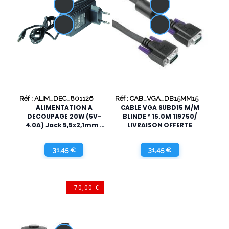
Réf : ALIM_DEC_801126
Réf : CAB_VGA_DB15MM15
ALIMENTATION A
CABLE VGA SUBD15 M/M
DECOUPAGE 20W (5V-
BLINDE * 15.0M 119750/
4.0A) Jack 5,5x2,1mm *
LIVRAISON OFFERTE
801126/ LIVRAISON
OFFERTE
31,45 €
31,45 €
-70,00 €