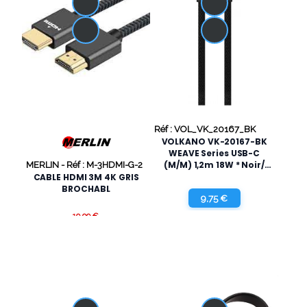
Réf : VOL_VK_20167_BK
VOLKANO VK-20167-BK
WEAVE Series USB-C
(M/M) 1,2m 18W * Noir/
MERLIN -
Réf : M-3HDMI-G-2
LIVRAISON OFFERTE
CABLE HDMI 3M 4K GRIS
BROCHABL
9,75 €
19,99 €
6,99 €