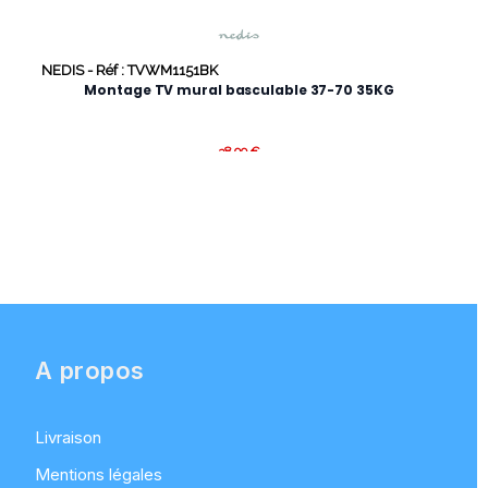
NEDI
NEDIS -
Réf : TVWM1151BK
Montage TV mural basculable 37-70 35KG
38,99 €
32,99 €
A propos
Livraison
Mentions légales