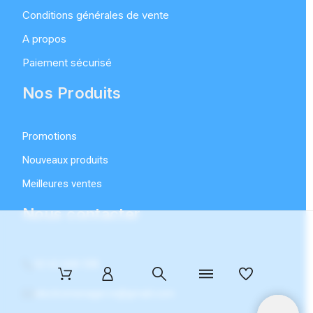
Conditions générales de vente
A propos
Paiement sécurisé
Nos Produits
Promotions
Nouveaux produits
Meilleures ventes
Nous contacter
02 62 668 558
electromenager.re@gmail.com