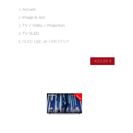
Accueil
Image & son
TV / Vidéo / Projection
TV OLED
OLED 139C 4K HDR STV F
-420,00 €